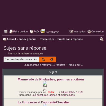
Faire un don
FAQ
Inscription
Connexion
Terraburg2
Pages web de Terraburg
R
Accueil
Index général
Rechercher
Sujets sans réponse
e
Sujets sans réponse
c
Aller sur la recherche avancée
h
Rechercher
Recherche avancée
e
La recherche a retourné 11 résultats • Page
1
sur
1
r
Sujets
c
h
Marmelade de Rhubarbes, pommes et citrons
e
r
Dernier message par
Peter
«
04 juin 2025, 17:29
Publié dans
Les confitures, gelées et marmelades
La Princesse et l’apprenti-Chevalier