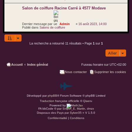
Salon de coiffure Racine Carré à 4577 Modave
Dernier message par
Admin
«
16 août 2023, 14:00
Publié dans
Salons de coiffure
La recherche a retourné 11 résultats • Page
1
sur
1
Aller
Accueil
Index général
Fuseau horaire sur
UTC+02:00
Nous contacter
Supprimer les cookies
P
Développé par
phpBB
® Forum Software © phpBB Limited
a
Traduction française officielle
©
Qiaeru
Powered by
r
FA bbCode ©
par
Sniper_E
,
Martin
,
dmzx
Drapeaux des Pays par Sylver35
» V 1.5.0
Confidentialité
|
Conditions
d