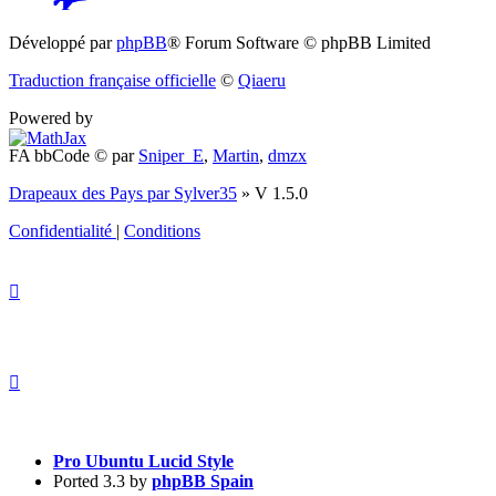
(S’ouvre
Développé par
phpBB
® Forum Software © phpBB Limited
dans
Traduction française officielle
©
Qiaeru
un
Powered by
nouvel
FA bbCode ©
par
Sniper_E
,
Martin
,
dmzx
onglet)
Drapeaux des Pays par Sylver35
» V 1.5.0
Confidentialité
|
Conditions
Pro Ubuntu Lucid Style
Ported 3.3 by
phpBB Spain