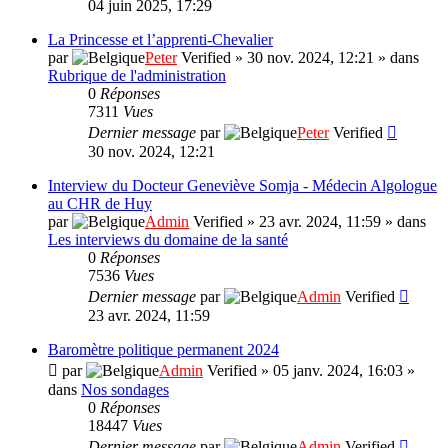
04 juin 2025, 17:29
La Princesse et l’apprenti-Chevalier
par
Peter
Verified
»
30 nov. 2024, 12:21
» dans
Rubrique de l'administration
0
Réponses
7311
Vues
Dernier message
par
Peter
Verified
30 nov. 2024, 12:21
Interview du Docteur Geneviève Somja - Médecin Algologue
au CHR de Huy
par
Admin
Verified
»
23 avr. 2024, 11:59
» dans
Les interviews du domaine de la santé
0
Réponses
7536
Vues
Dernier message
par
Admin
Verified
23 avr. 2024, 11:59
Baromètre politique permanent 2024
par
Admin
Verified
»
05 janv. 2024, 16:03
»
dans
Nos sondages
0
Réponses
18447
Vues
Dernier message
par
Admin
Verified