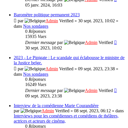
05 janv. 2024, 16:03
Baromètre politique permanent 2023
par
Admin
Verified
»
30 sept. 2023, 10:02
»
dans
Nos sondages
0
Réponses
15935
Vues
Dernier message
par
Admin
Verified
30 sept. 2023, 10:02
2023 - Le Pipigate : Le scandale qui éclabousse le ministre de
la Justice belge.
par
Admin
Verified
»
09 sept. 2023, 23:38
»
dans
Nos sondages
0
Réponses
16249
Vues
Dernier message
par
Admin
Verified
09 sept. 2023, 23:38
Interview de la comédienne Marie Courandière
par
Admin
Verified
»
08 sept. 2023, 06:12
» dans
Interviews pour les comédiennes et comédiens de théâtres,
actrices et acteurs de cinéma,
0
Réponses