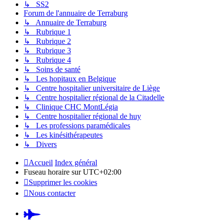
↳ SS2
Forum de l'annuaire de Terraburg
↳ Annuaire de Terraburg
↳ Rubrique 1
↳ Rubrique 2
↳ Rubrique 3
↳ Rubrique 4
↳ Soins de santé
↳ Les hopitaux en Belgique
↳ Centre hospitalier universitaire de Liège
↳ Centre hospitalier régional de la Citadelle
↳ Clinique CHC MontLégia
↳ Centre hospitalier régional de huy
↳ Les professions paramédicales
↳ Les kinésithérapeutes
↳ Divers
Accueil
Index général
Fuseau horaire sur
UTC+02:00
Supprimer les cookies
Nous contacter
Pardus.at