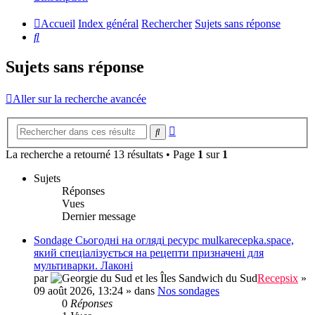
Accueil
Index général
Rechercher
Sujets sans réponse
Rechercher
Sujets sans réponse
Aller sur la recherche avancée
Recherche
Rechercher
avancée
La recherche a retourné 13 résultats • Page
1
sur
1
Sujets
Réponses
Vues
Dernier message
Sondage Сьогодні на огляді ресурс mulkarecepka.space,
який спеціалізується на рецепти призначені для
мультиварки. Лаконі
par
Recepsix
»
09 août 2026, 13:24
» dans
Nos sondages
0
Réponses