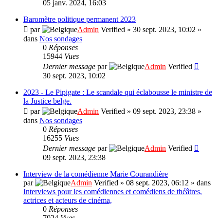
05 janv. 2024, 16:03
Baromètre politique permanent 2023
par
Admin
Verified
»
30 sept. 2023, 10:02
»
dans
Nos sondages
0
Réponses
15944
Vues
Dernier message
par
Admin
Verified
30 sept. 2023, 10:02
2023 - Le Pipigate : Le scandale qui éclabousse le ministre de
la Justice belge.
par
Admin
Verified
»
09 sept. 2023, 23:38
»
dans
Nos sondages
0
Réponses
16255
Vues
Dernier message
par
Admin
Verified
09 sept. 2023, 23:38
Interview de la comédienne Marie Courandière
par
Admin
Verified
»
08 sept. 2023, 06:12
» dans
Interviews pour les comédiennes et comédiens de théâtres,
actrices et acteurs de cinéma,
0
Réponses
7024
Vues