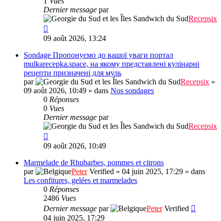
1
Vues
Dernier message
par
Recepsix
09 août 2026, 13:24
Sondage Пропонуємо до вашої уваги портал
mulkarecepka.space, на якому представлені кулінарні
рецепти призначені для муль
par
Recepsix
»
09 août 2026, 10:49
» dans
Nos sondages
0
Réponses
0
Vues
Dernier message
par
Recepsix
09 août 2026, 10:49
Marmelade de Rhubarbes, pommes et citrons
par
Peter
Verified
»
04 juin 2025, 17:29
» dans
Les confitures, gelées et marmelades
0
Réponses
2486
Vues
Dernier message
par
Peter
Verified
04 juin 2025, 17:29