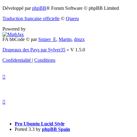
(S’ouvre
Développé par
phpBB
® Forum Software © phpBB Limited
dans
Traduction française officielle
©
Qiaeru
un
Powered by
nouvel
FA bbCode ©
par
Sniper_E
,
Martin
,
dmzx
onglet)
Drapeaux des Pays par Sylver35
» V 1.5.0
Confidentialité
|
Conditions
Pro Ubuntu Lucid Style
Ported 3.3 by
phpBB Spain