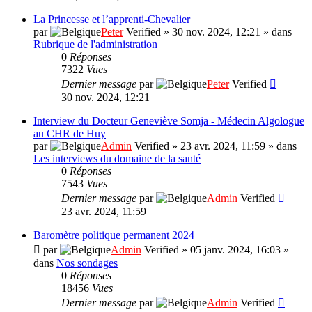
La Princesse et l’apprenti-Chevalier
par
Peter
Verified
»
30 nov. 2024, 12:21
» dans
Rubrique de l'administration
0
Réponses
7322
Vues
Dernier message
par
Peter
Verified
30 nov. 2024, 12:21
Interview du Docteur Geneviève Somja - Médecin Algologue
au CHR de Huy
par
Admin
Verified
»
23 avr. 2024, 11:59
» dans
Les interviews du domaine de la santé
0
Réponses
7543
Vues
Dernier message
par
Admin
Verified
23 avr. 2024, 11:59
Baromètre politique permanent 2024
par
Admin
Verified
»
05 janv. 2024, 16:03
»
dans
Nos sondages
0
Réponses
18456
Vues
Dernier message
par
Admin
Verified