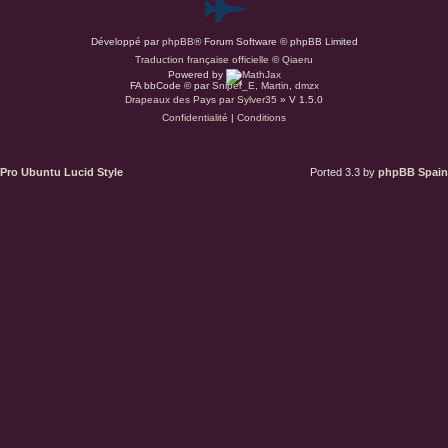
P
Développé par
phpBB
® Forum Software © phpBB Limited
a
Traduction française officielle
©
Qiaeru
Powered by
r
FA bbCode ©
par
Sniper_E
,
Martin
,
dmzx
Drapeaux des Pays par Sylver35
» V 1.5.0
Confidentialité
|
Conditions
d
u
Pro Ubuntu Lucid Style
Ported 3.3 by
phpBB Spain
s
.
a
t
(
S
’