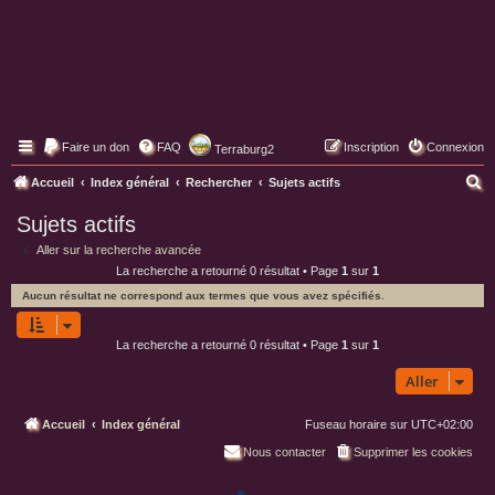
Faire un don
FAQ
Inscription
Connexion
Terraburg2
Pages web de Terraburg
R
Accueil
Index général
Rechercher
Sujets actifs
e
Sujets actifs
c
Aller sur la recherche avancée
h
La recherche a retourné 0 résultat • Page
1
sur
1
e
Aucun résultat ne correspond aux termes que vous avez spécifiés.
r
c
La recherche a retourné 0 résultat • Page
1
sur
1
h
Aller
e
r
Accueil
Index général
Fuseau horaire sur
UTC+02:00
Nous contacter
Supprimer les cookies