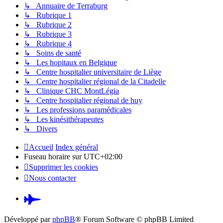
↳ Annuaire de Terraburg
↳ Rubrique 1
↳ Rubrique 2
↳ Rubrique 3
↳ Rubrique 4
↳ Soins de santé
↳ Les hopitaux en Belgique
↳ Centre hospitalier universitaire de Liège
↳ Centre hospitalier régional de la Citadelle
↳ Clinique CHC MontLégia
↳ Centre hospitalier régional de huy
↳ Les professions paramédicales
↳ Les kinésithérapeutes
↳ Divers
Accueil
Index général
Fuseau horaire sur
UTC+02:00
Supprimer les cookies
Nous contacter
Pardus.at
(S’ouvre
Développé par
phpBB
® Forum Software © phpBB Limited