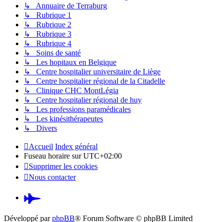
↳ Annuaire de Terraburg
↳ Rubrique 1
↳ Rubrique 2
↳ Rubrique 3
↳ Rubrique 4
↳ Soins de santé
↳ Les hopitaux en Belgique
↳ Centre hospitalier universitaire de Liège
↳ Centre hospitalier régional de la Citadelle
↳ Clinique CHC MontLégia
↳ Centre hospitalier régional de huy
↳ Les professions paramédicales
↳ Les kinésithérapeutes
↳ Divers
Accueil
Index général
Fuseau horaire sur
UTC+02:00
Supprimer les cookies
Nous contacter
Pardus.at
(S’ouvre
Développé par
phpBB
® Forum Software © phpBB Limited