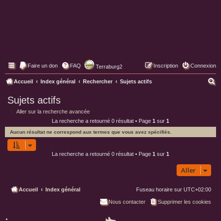
Faire un don
FAQ
Inscription
Connexion
Terraburg2
Pages web de Terraburg
R
Accueil
Index général
Rechercher
Sujets actifs
e
Sujets actifs
c
Aller sur la recherche avancée
h
La recherche a retourné 0 résultat • Page
1
sur
1
e
Aucun résultat ne correspond aux termes que vous avez spécifiés.
r
c
La recherche a retourné 0 résultat • Page
1
sur
1
h
Aller
e
r
Accueil
Index général
Fuseau horaire sur
UTC+02:00
Nous contacter
Supprimer les cookies
P