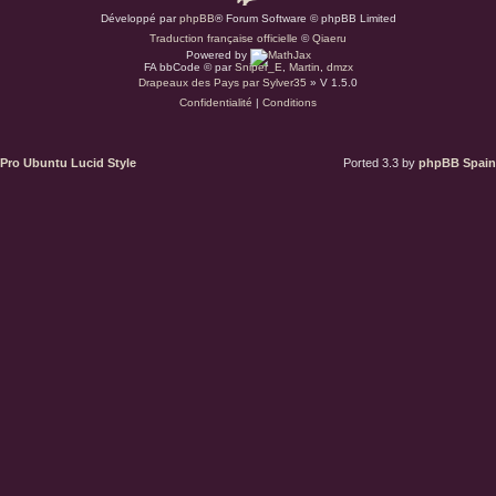
Développé par
phpBB
® Forum Software © phpBB Limited
a
Traduction française officielle
©
Qiaeru
r
Powered by
d
FA bbCode ©
par
Sniper_E
,
Martin
,
dmzx
Drapeaux des Pays par Sylver35
» V 1.5.0
u
Confidentialité
|
Conditions
s
.
a
Pro Ubuntu Lucid Style
Ported 3.3 by
phpBB Spain
t
(
S
’
o
u
v
r
e
d
a
n
s
u
n