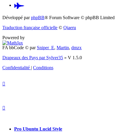
Pardus.at
(S’ouvre
Développé par
phpBB
® Forum Software © phpBB Limited
dans
Traduction française officielle
©
Qiaeru
un
Powered by
nouvel
FA bbCode ©
par
Sniper_E
,
Martin
,
dmzx
onglet)
Drapeaux des Pays par Sylver35
» V 1.5.0
Confidentialité
|
Conditions
Pro Ubuntu Lucid Style