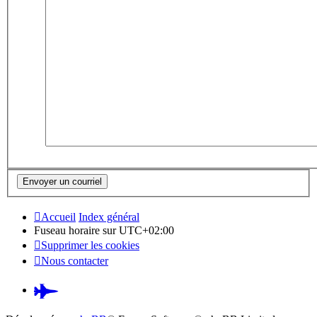
Accueil
Index général
Fuseau horaire sur
UTC+02:00
Supprimer les cookies
Nous contacter
Pardus.at
(S’ouvre