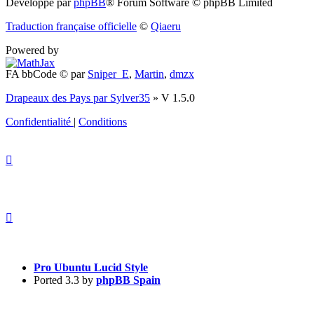
Développé par
phpBB
® Forum Software © phpBB Limited
dans
Traduction française officielle
©
Qiaeru
un
Powered by
nouvel
FA bbCode ©
par
Sniper_E
,
Martin
,
dmzx
onglet)
Drapeaux des Pays par Sylver35
» V 1.5.0
Confidentialité
|
Conditions
Pro Ubuntu Lucid Style
Ported 3.3 by
phpBB Spain