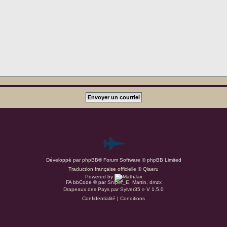
P
Développé par
phpBB
® Forum Software © phpBB Limited
a
Traduction française officielle
©
Qiaeru
Powered by
r
FA bbCode ©
par
Sniper_E
,
Martin
,
dmzx
Drapeaux des Pays par Sylver35
» V 1.5.0
Confidentialité
|
Conditions
d
u