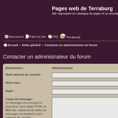
Pages web de Terraburg
Site regroupant un catalogue de pages et un annuai
Raccourcis
Faire un don
FAQ
Terraburg2
Accueil
Index général
Contacter un administrateur du forum
Contacter un administrateur du forum
Destinataire :
Administrateur
Votre adresse de courriel :
Votre nom :
Sujet :
Corps du message :
Le message sera envoyé en
texte brut, sans balise HTML ou
BBCode. L’adresse de retour du
message correspond à votre
adresse de courriel.