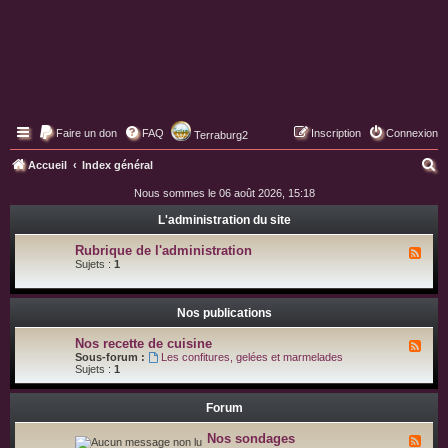
Faire un don
FAQ
Inscription
Connexion
Terraburg2
Pages web de Terraburg
R
Accueil
Index général
e
Nous sommes le 06 août 2026, 15:18
c
L'administration du site
h
Rubrique de l'administration
F
e
l
Sujets :
1
u
r
x
-
c
R
Nos publications
u
h
b
Nos recette de cuisine
F
r
l
e
Sous-forum :
Les confitures, gelées et marmelades
i
u
Sujets :
1
q
x
r
u
-
e
N
Forum
d
o
e
s
l
Nos sondages
F
r
'