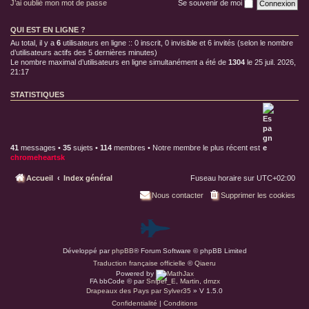
J’ai oublié mon mot de passe
Se souvenir de moi
T
t
e
a
r
c
r
QUI EST EN LIGNE ?
t
a
e
Au total, il y a
6
utilisateurs en ligne :: 0 inscrit, 0 invisible et 6 invités (selon le nombre
b
u
d’utilisateurs actifs des 5 dernières minutes)
u
r
r
Le nombre maximal d’utilisateurs en ligne simultanément a été de
1304
le 25 juil. 2026,
s
g
21:17
d
e
c
STATISTIQUES
i
n
é
m
a
,
41
messages •
35
sujets •
114
membres • Notre membre le plus récent est
chromeheartsk
Accueil
Index général
Fuseau horaire sur
UTC+02:00
Nous contacter
Supprimer les cookies
P
Développé par
phpBB
® Forum Software © phpBB Limited
a
Traduction française officielle
©
Qiaeru
Powered by
r
FA bbCode ©
par
Sniper_E
,
Martin
,
dmzx
Drapeaux des Pays par Sylver35
» V 1.5.0
Confidentialité
|
Conditions