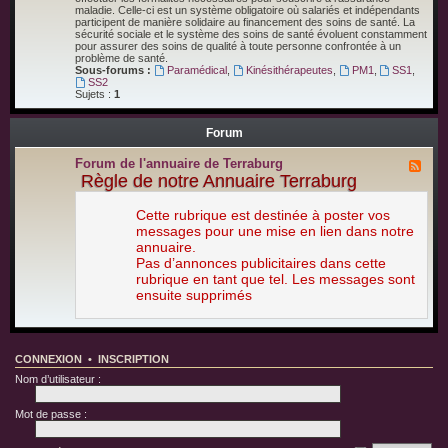
d
o
v
maladie. Celle-ci est un système obligatoire où salariés et indépendants
i
m
i
participent de manière solidaire au financement des soins de santé. La
e
a
e
sécurité sociale et le système des soins de santé évoluent constamment
n
i
w
pour assurer des soins de qualité à toute personne confrontée à un
n
n
s
problème de santé.
e
e
Sous-forums :
Paramédical
,
Kinésithérapeutes
,
PM1
,
SS1
,
s
d
SS2
e
e
Sujets :
1
t
l
c
a
o
s
Forum
m
a
é
n
d
t
Forum de l'annuaire de Terraburg
F
i
é
l
Règle de notre Annuaire Terraburg
e
u
n
x
s
-
Cette rubrique est destinée à poster vos
d
F
messages pour une mise en lien dans notre
e
o
t
annuaire.
r
h
u
Pas d’annonces publicitaires dans cette
é
m
rubrique en tant que tel. Les messages sont
â
d
t
ensuite supprimés
e
r
l
e
'
s
a
,
n
a
n
CONNEXION
•
INSCRIPTION
c
u
t
Nom d’utilisateur :
a
r
i
i
r
c
Mot de passe :
e
e
d
s
e
e