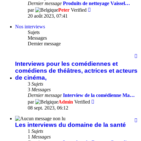
fa
Dernier message
Produits de nettoyage Vaissel…
M
Consulter
par
Peter
Verified
le
20 août 2023, 07:41
dernier
message
Nos interviews
Sujets
Messages
Dernier message
F
-
Interviews pour les comédiennes et
I
comédiens de théâtres, actrices et acteurs
p
de cinéma,
le
c
3
Sujets
et
3
Messages
c
Dernier message
Interview de la comédienne Ma…
d
Consulter
par
Admin
Verified
th
le
08 sept. 2023, 06:12
ac
dernier
et
message
F
a
Les interviews du domaine de la santé
-
d
L
1
Sujets
c
i
1
Messages