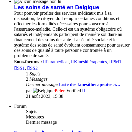
message
Les soins de santé en Belgique
Pour pouvoir profiter des services médicaux mis à sa
disposition, le citoyen doit remplir certaines conditions et
effectuer les formalités nécessaires pour souscrire à
l'assurance-maladie. Celle-ci est un système obligatoire où
salariés et indépendants participent de manière solidaire au
financement des soins de santé. La sécurité sociale et le
système des soins de santé évoluent constamment pour assurer
des soins de qualité à toute personne confrontée à un
problème de santé.
Sous-forums :
Paramédical
,
Kinésithérapeutes
,
PM1
,
SS1
,
SS2
1
Sujets
2
Messages
Dernier message
Liste des kinésithérapeutes à…
Consulter
par
Peter
Verified
le
21 août 2023, 15:38
dernier
message
Forum
Sujets
Messages
Dernier message