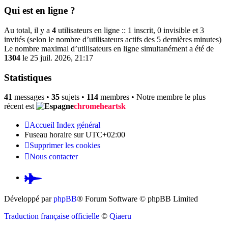
Qui est en ligne ?
Au total, il y a
4
utilisateurs en ligne :: 1 inscrit, 0 invisible et 3
invités (selon le nombre d’utilisateurs actifs des 5 dernières minutes)
Le nombre maximal d’utilisateurs en ligne simultanément a été de
1304
le 25 juil. 2026, 21:17
Statistiques
41
messages •
35
sujets •
114
membres • Notre membre le plus
récent est
chromeheartsk
Accueil
Index général
Fuseau horaire sur
UTC+02:00
Supprimer les cookies
Nous contacter
Pardus.at
(S’ouvre
Développé par
phpBB
® Forum Software © phpBB Limited
dans
Traduction française officielle
©
Qiaeru
un