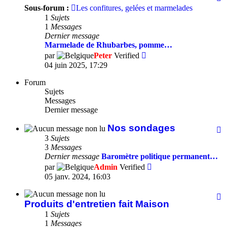
-
Sous-forum :
Les confitures, gelées et marmelades
N
1
Sujets
re
1
Messages
d
Dernier message
c
Marmelade de Rhubarbes, pomme…
Consulter
par
Peter
Verified
le
04 juin 2025, 17:29
dernier
message
Forum
Sujets
Messages
Dernier message
Nos sondages
F
-
3
Sujets
N
3
Messages
s
Dernier message
Baromètre politique permanent…
Consulter
par
Admin
Verified
le
05 janv. 2024, 16:03
dernier
message
F
Produits d'entretien fait Maison
-
P
1
Sujets
d'
1
Messages