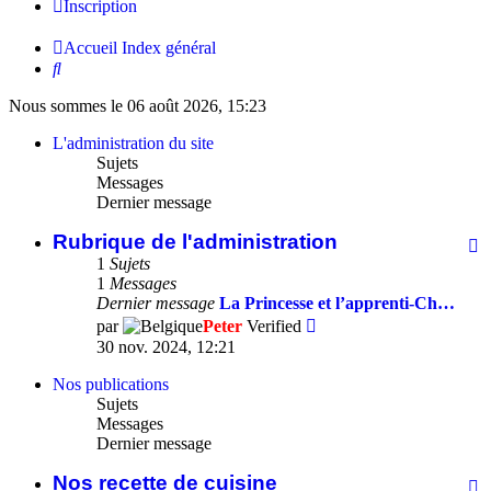
Inscription
Accueil
Index général
Rechercher
Nous sommes le 06 août 2026, 15:23
L'administration du site
Sujets
Messages
Dernier message
Rubrique de l'administration
F
-
1
Sujets
R
1
Messages
d
Dernier message
La Princesse et l’apprenti-Ch…
l'
Consulter
par
Peter
Verified
le
30 nov. 2024, 12:21
dernier
message
Nos publications
Sujets
Messages
Dernier message
Nos recette de cuisine
F