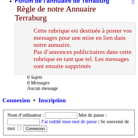
Forum de l'annuaire de Terraburg
F
-
Règle de notre Annuaire
F
Terraburg
d
l
d
Cette rubrique est destinée à poster vos
T
messages pour une mise en lien dans
notre annuaire.
Pas d’annonces publicitaires dans cette
rubrique en tant que tel. Les messages
sont ensuite supprimés
0
Sujets
0
Messages
Aucun message
Connexion
•
Inscription
Nom d’utilisateur :
Mot de passe :
J’ai oublié mon mot de passe
|
Se souvenir de
moi