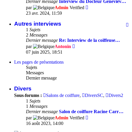
d
Dernier message
Interview du Docteur Genevièv…
d
Consulter
par
Admin
Verified
d
le
23 avr. 2024, 11:59
la
dernier
s
message
Autres interviews
F
-
1
Sujets
A
2
Messages
i
Dernier message
Re: Interview de la coiffeuse…
Consulter
par
Antonin
le
07 juin 2025, 18:51
dernier
message
Les pages de présentations
Sujets
Messages
Dernier message
Divers
Sous-forums :
Salons de coiffure
,
DiversSC
,
Divers2
1
Sujets
1
Messages
Dernier message
Salon de coiffure Racine Carr…
Consulter
par
Admin
Verified
le
16 août 2023, 14:00
dernier