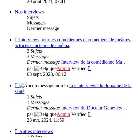
20 août 2023, 07:41
dernier
message
Nos interviews
Sujets
Messages
Dernier message
Flux
Interviews pour les comédiennes et comédiens de théâtres,
-
actrices et acteurs de cinéma,
Interviews
3
Sujets
pour
3
Messages
les
Dernier message
Interview de la comédienne Ma…
comédiennes
Consulter
par
Admin
Verified
et
le
08 sept. 2023, 06:12
comédiens
dernier
de
message
Flux
Les interviews du domaine de la
théâtres,
-
santé
actrices
Les
1
Sujets
et
interviews
1
Messages
acteurs
du
Dernier message
Interview du Docteur Genevièv…
de
domaine
Consulter
par
Admin
Verified
cinéma,
de
le
23 avr. 2024, 11:59
la
dernier
santé
message
Flux
Autres interviews
-