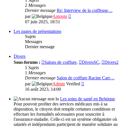
1
Sujets
Autres
2
Messages
interviews
Dernier message
Re: Interview de la coiffeuse…
Consulter
par
Antonin
le
07 juin 2025, 18:51
dernier
message
Les pages de présentations
Sujets
Messages
Dernier message
Divers
Sous-forums :
Salons de coiffure
,
DiversSC
,
Divers2
1
Sujets
1
Messages
Dernier message
Salon de coiffure Racine Carr…
Consulter
par
Admin
Verified
le
16 août 2023, 14:00
dernier
message
Les soins de santé en Belgique
Pour pouvoir profiter des services médicaux mis à sa
disposition, le citoyen doit remplir certaines conditions et
effectuer les formalités nécessaires pour souscrire à
l'assurance-maladie. Celle-ci est un système obligatoire où
salariés et indépendants participent de manière solidaire au