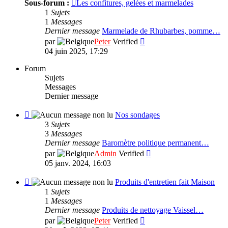
Sous-forum :
Les confitures, gelées et marmelades
Nos
1
Sujets
recette
1
Messages
de
Dernier message
Marmelade de Rhubarbes, pomme…
cuisine
Consulter
par
Peter
Verified
le
04 juin 2025, 17:29
dernier
message
Forum
Sujets
Messages
Dernier message
Flux
Nos sondages
-
3
Sujets
Nos
3
Messages
sondages
Dernier message
Baromètre politique permanent…
Consulter
par
Admin
Verified
le
05 janv. 2024, 16:03
dernier
message
Flux
Produits d'entretien fait Maison
-
1
Sujets
Produits
1
Messages
d'entretien
Dernier message
Produits de nettoyage Vaissel…
fait
Consulter
par
Peter
Verified
Maison
le