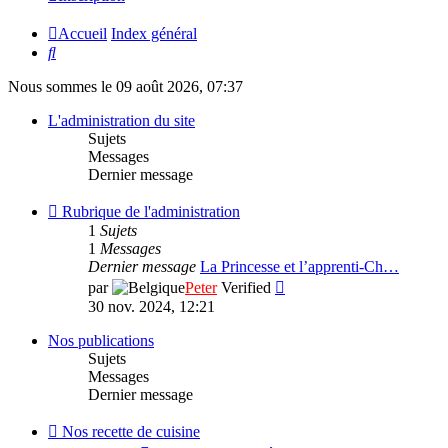
Accueil
Index général
Rechercher
Nous sommes le 09 août 2026, 07:37
L'administration du site
Sujets
Messages
Dernier message
Flux
Rubrique de l'administration
-
1
Sujets
Rubrique
1
Messages
de
Dernier message
La Princesse et l’apprenti-Ch…
l'administration
Consulter
par
Peter
Verified
le
30 nov. 2024, 12:21
dernier
message
Nos publications
Sujets
Messages
Dernier message
Flux
Nos recette de cuisine
-