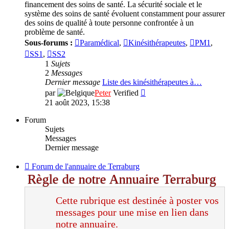
financement des soins de santé. La sécurité sociale et le
système des soins de santé évoluent constamment pour assurer
des soins de qualité à toute personne confrontée à un
problème de santé.
Sous-forums :
Paramédical
,
Kinésithérapeutes
,
PM1
,
SS1
,
SS2
1
Sujets
2
Messages
Dernier message
Liste des kinésithérapeutes à…
Consulter
par
Peter
Verified
le
21 août 2023, 15:38
dernier
message
Forum
Sujets
Messages
Dernier message
Flux
Forum de l'annuaire de Terraburg
-
Règle de notre Annuaire Terraburg
Forum
de
Cette rubrique est destinée à poster vos
l'annuaire
de
messages pour une mise en lien dans
Terraburg
notre annuaire.