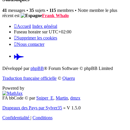
41
messages •
35
sujets •
115
membres • Notre membre le plus
récent est
Frank Whalo
Accueil
Index général
Fuseau horaire sur
UTC+02:00
Supprimer les cookies
Nous contacter
Pardus.at
(S’ouvre
Développé par
phpBB
® Forum Software © phpBB Limited
dans
Traduction française officielle
©
Qiaeru
un
Powered by
nouvel
FA bbCode ©
par
Sniper_E
,
Martin
,
dmzx
onglet)
Drapeaux des Pays par Sylver35
» V 1.5.0
Confidentialité
|
Conditions