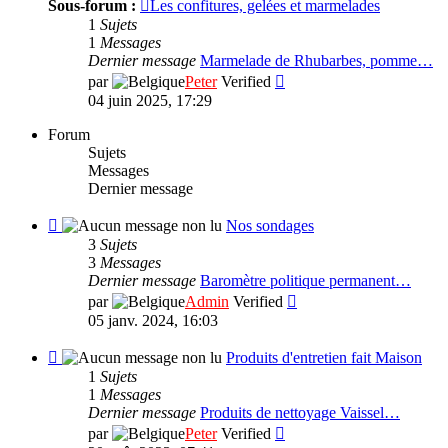
Sous-forum :
Les confitures, gelées et marmelades
Nos
1
Sujets
recette
1
Messages
de
Dernier message
Marmelade de Rhubarbes, pomme…
cuisine
Consulter
par
Peter
Verified
le
04 juin 2025, 17:29
dernier
message
Forum
Sujets
Messages
Dernier message
Flux
Nos sondages
-
3
Sujets
Nos
3
Messages
sondages
Dernier message
Baromètre politique permanent…
Consulter
par
Admin
Verified
le
05 janv. 2024, 16:03
dernier
message
Flux
Produits d'entretien fait Maison
-
1
Sujets
Produits
1
Messages
d'entretien
Dernier message
Produits de nettoyage Vaissel…
fait
Consulter
par
Peter
Verified
Maison
le