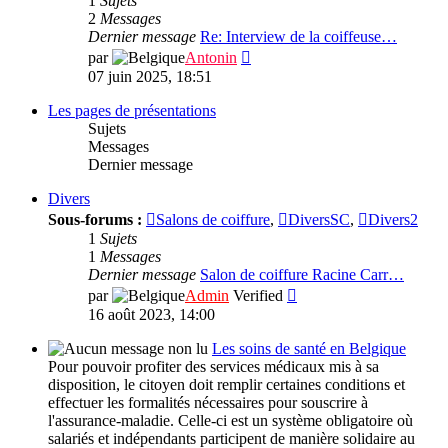
1
Sujets
Autres
2
Messages
interviews
Dernier message
Re: Interview de la coiffeuse…
Consulter
par
Antonin
le
07 juin 2025, 18:51
dernier
message
Les pages de présentations
Sujets
Messages
Dernier message
Divers
Sous-forums :
Salons de coiffure
,
DiversSC
,
Divers2
1
Sujets
1
Messages
Dernier message
Salon de coiffure Racine Carr…
Consulter
par
Admin
Verified
le
16 août 2023, 14:00
dernier
message
Les soins de santé en Belgique
Pour pouvoir profiter des services médicaux mis à sa
disposition, le citoyen doit remplir certaines conditions et
effectuer les formalités nécessaires pour souscrire à
l'assurance-maladie. Celle-ci est un système obligatoire où
salariés et indépendants participent de manière solidaire au