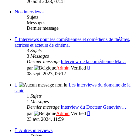
20 août 2023, 07:41
dernier
message
Nos interviews
Sujets
Messages
Dernier message
Flux
Interviews pour les comédiennes et comédiens de théâtres,
-
actrices et acteurs de cinéma,
Interviews
3
Sujets
pour
3
Messages
les
Dernier message
Interview de la comédienne Ma…
comédiennes
Consulter
par
Admin
Verified
et
le
08 sept. 2023, 06:12
comédiens
dernier
de
message
Flux
Les interviews du domaine de la
théâtres,
-
santé
actrices
Les
1
Sujets
et
interviews
1
Messages
acteurs
du
Dernier message
Interview du Docteur Genevièv…
de
domaine
Consulter
par
Admin
Verified
cinéma,
de
le
23 avr. 2024, 11:59
la
dernier
santé
message
Flux
Autres interviews
-