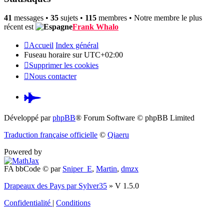
41
messages •
35
sujets •
115
membres • Notre membre le plus
récent est
Frank Whalo
Accueil
Index général
Fuseau horaire sur
UTC+02:00
Supprimer les cookies
Nous contacter
Pardus.at
(S’ouvre
Développé par
phpBB
® Forum Software © phpBB Limited
dans
Traduction française officielle
©
Qiaeru
un
Powered by
nouvel
FA bbCode ©
par
Sniper_E
,
Martin
,
dmzx
onglet)
Drapeaux des Pays par Sylver35
» V 1.5.0
Confidentialité
|
Conditions