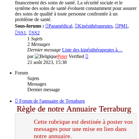
financement des soins de santé. La sécurité sociale et le
système des soins de santé évoluent constamment pour assurer
des soins de qualité à toute personne confrontée à un
problème de santé.
Sous-forums :
Paramédical
,
Kinésithérapeutes
,
PM1
,
SS1
,
SS2
1
Sujets
2
Messages
Dernier message
Liste des kinésithérapeutes à…
Consulter
par
Peter
Verified
le
21 août 2023, 15:38
dernier
message
Forum
Sujets
Messages
Dernier message
Flux
Forum de l'annuaire de Terraburg
-
Règle de notre Annuaire Terraburg
Forum
de
Cette rubrique est destinée à poster vos
l'annuaire
de
messages pour une mise en lien dans
Terraburg
notre annuaire.