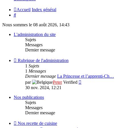
Accueil
Index général
Rechercher
Nous sommes le 08 août 2026, 14:43
L'administration du site
Sujets
Messages
Dernier message
Flux
Rubrique de l'administration
-
1
Sujets
Rubrique
1
Messages
de
Dernier message
La Princesse et l’apprenti-Ch…
l'administration
Consulter
par
Peter
Verified
le
30 nov. 2024, 12:21
dernier
message
Nos publications
Sujets
Messages
Dernier message
Flux
Nos recette de cuisine
-