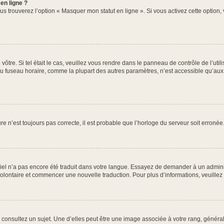
en ligne ?
us trouverez l’option « Masquer mon statut en ligne ». Si vous activez cette option
u vôtre. Si tel était le cas, veuillez vous rendre dans le panneau de contrôle de l’uti
fuseau horaire, comme la plupart des autres paramètres, n’est accessible qu’aux util
re n’est toujours pas correcte, il est probable que l’horloge du serveur soit erron
giciel n’a pas encore été traduit dans votre langue. Essayez de demander à un adminis
r volontaire et commencer une nouvelle traduction. Pour plus d’informations, veuille
 consultez un sujet. Une d’elles peut être une image associée à votre rang, généra