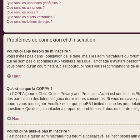
Que sont les annonces générales ?
Que sont les annonces ?
Que sont les notes ?
Que sont les sujets verrouillés ?
Que sont les icônes de sujet ?
Problèmes de connexion et d’inscription
Pourquoi ai-je besoin de m’inscrire ?
Vous n’êtes pas dans l’obligation de le faire, mais les administrateurs du foru
qui ne sont pas disponibles aux visiteurs, tels que l’affichage d’avatars personna
vous prend qu’un court instant, c’est pourquoi nous vous recommandons de le f
Haut
Qu’est-ce que la COPPA ?
La COPPA (pour « Child Online Privacy and Protection Act ») est une loi des É
des parents ou des tuteurs légaux des mineurs concernés. Si vous ne savez pas 
pourra vous renseigner. Veuillez noter que phpBB Limited et que les propriétai
question « Qui dois-je contacter à propos de problèmes d’abus ou d’ordres léga
Haut
Pourquoi ne puis-je pas m’inscrire ?
Il est possible qu’un administrateur du forum ait désactivé les inscriptions afi