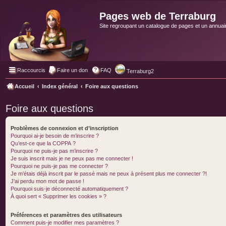
Pages web de Terraburg
Site regroupant un catalogue de pages et un annuai
Raccourcis
Faire un don
FAQ
Terraburg2
Accueil
Index général
Foire aux questions
Foire aux questions
Problèmes de connexion et d’inscription
Pourquoi ai-je besoin de m’inscrire ?
Qu’est-ce que la COPPA ?
Pourquoi ne puis-je pas m’inscrire ?
Je suis inscrit mais je ne peux pas me connecter !
Pourquoi ne puis-je pas me connecter ?
Je m’étais déjà inscrit par le passé mais ne peux à présent plus me connecter ?!
J’ai perdu mon mot de passe !
Pourquoi suis-je déconnecté automatiquement ?
À quoi sert « Supprimer les cookies » ?
Préférences et paramètres des utilisateurs
Comment puis-je modifier mes paramètres ?