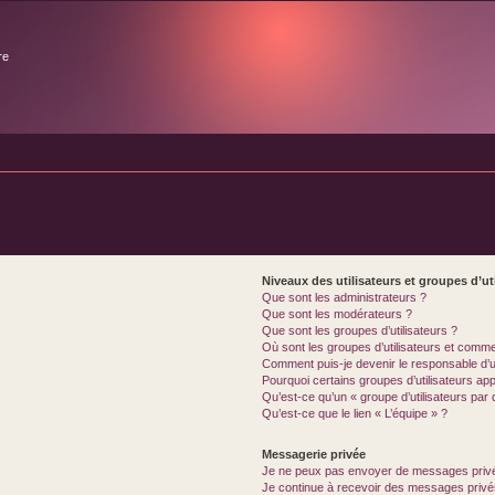
re
Niveaux des utilisateurs et groupes d’ut
Que sont les administrateurs ?
Que sont les modérateurs ?
Que sont les groupes d’utilisateurs ?
Où sont les groupes d’utilisateurs et comme
Comment puis-je devenir le responsable d’un
Pourquoi certains groupes d’utilisateurs ap
Qu’est-ce qu’un « groupe d’utilisateurs par 
Qu’est-ce que le lien « L’équipe » ?
Messagerie privée
Je ne peux pas envoyer de messages privé
Je continue à recevoir des messages privés 