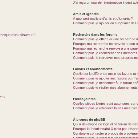
J’ai reçu un courrier électronique indésirabl
Amis et ignorés
À quoi sert ma liste d’amis et d’ignorés ?
Comment puis-je ajouter ou supprimer des ut
Recherche dans les forums
onique d’un utilisateur ?
Comment puis-je effectuer une recherche 
Pourquoi ma recherche ne renvoie aucun ré
Pourquoi ma recherche renvoie à une page
Comment puis-je rechercher des membres
Comment puis-je retrouver mes propres me
Favoris et abonnements
Quelle est la différence entre les favoris e
Comment puis-je ajouter aux favoris ou m’a
Comment puis-je m’abonner à un forum spéc
Comment puis-je résilier mes abonnements
et ?
Pièces jointes
Quelles pièces jointes sont autorisées sur 
Comment puis-je retrouver toutes mes pièce
À propos de phpBB
Qui a développé ce logiciel de forum de dis
Pourquoi la fonctionnalité X n’est pas dispon
Qui dois-je contacter à propos de problème