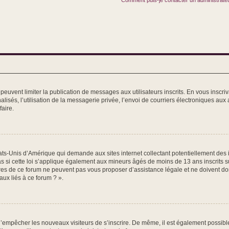
Comment puis-je contacter un administrate
m peuvent limiter la publication de messages aux utilisateurs inscrits. En vous ins
lisés, l’utilisation de la messagerie privée, l’envoi de courriers électroniques aux au
aire.
tats-Unis d’Amérique qui demande aux sites internet collectant potentiellement de
si cette loi s’applique également aux mineurs âgés de moins de 13 ans inscrits sur
res de ce forum ne peuvent pas vous proposer d’assistance légale et ne doivent donc
ux liés à ce forum ? ».
n d’empêcher les nouveaux visiteurs de s’inscrire. De même, il est également possibl