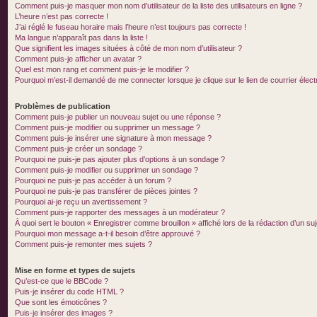
Comment puis-je masquer mon nom d’utilisateur de la liste des utilisateurs en ligne ?
L’heure n’est pas correcte !
J’ai réglé le fuseau horaire mais l’heure n’est toujours pas correcte !
Ma langue n’apparaît pas dans la liste !
Que signifient les images situées à côté de mon nom d’utilisateur ?
Comment puis-je afficher un avatar ?
Quel est mon rang et comment puis-je le modifier ?
Pourquoi m’est-il demandé de me connecter lorsque je clique sur le lien de courrier électr
Problèmes de publication
Comment puis-je publier un nouveau sujet ou une réponse ?
Comment puis-je modifier ou supprimer un message ?
Comment puis-je insérer une signature à mon message ?
Comment puis-je créer un sondage ?
Pourquoi ne puis-je pas ajouter plus d’options à un sondage ?
Comment puis-je modifier ou supprimer un sondage ?
Pourquoi ne puis-je pas accéder à un forum ?
Pourquoi ne puis-je pas transférer de pièces jointes ?
Pourquoi ai-je reçu un avertissement ?
Comment puis-je rapporter des messages à un modérateur ?
À quoi sert le bouton « Enregistrer comme brouillon » affiché lors de la rédaction d’un suj
Pourquoi mon message a-t-il besoin d’être approuvé ?
Comment puis-je remonter mes sujets ?
Mise en forme et types de sujets
Qu’est-ce que le BBCode ?
Puis-je insérer du code HTML ?
Que sont les émoticônes ?
Puis-je insérer des images ?