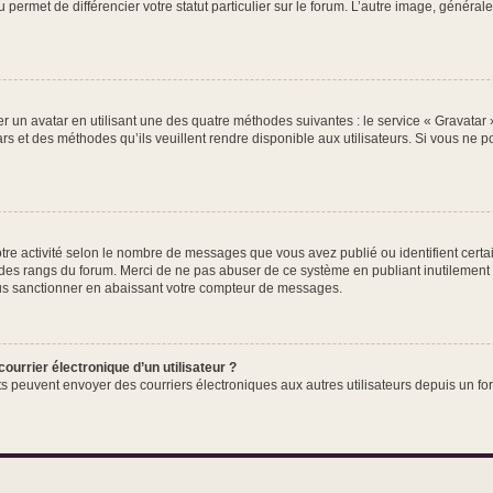
 permet de différencier votre statut particulier sur le forum. L’autre image, génér
r un avatar en utilisant une des quatre méthodes suivantes : le service « Gravatar »
rs et des méthodes qu’ils veuillent rendre disponible aux utilisateurs. Si vous ne p
tre activité selon le nombre de messages que vous avez publié ou identifient certa
te des rangs du forum. Merci de ne pas abuser de ce système en publiant inutileme
ous sanctionner en abaissant votre compteur de messages.
ourrier électronique d’un utilisateur ?
nscrits peuvent envoyer des courriers électroniques aux autres utilisateurs depuis u