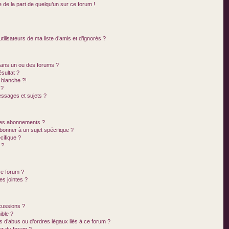
e de la part de quelqu’un sur ce forum !
ilisateurs de ma liste d’amis et d’ignorés ?
dans un ou des forums ?
sultat ?
 blanche ?!
 ?
ssages et sujets ?
t les abonnements ?
bonner à un sujet spécifique ?
ifique ?
 ?
ce forum ?
s jointes ?
cussions ?
ible ?
s d’abus ou d’ordres légaux liés à ce forum ?