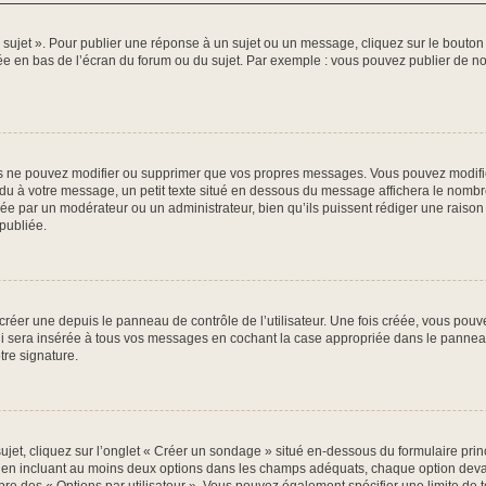
ujet ». Pour publier une réponse à un sujet ou un message, cliquez sur le bouton 
ée en bas de l’écran du forum ou du sujet. Par exemple : vous pouvez publier de n
 ne pouvez modifier ou supprimer que vos propres messages. Vous pouvez modifier
du à votre message, un petit texte situé en dessous du message affichera le nombre 
ctuée par un modérateur ou un administrateur, bien qu’ils puissent rédiger une raison 
publiée.
éer une depuis le panneau de contrôle de l’utilisateur. Une fois créée, vous pouve
 sera insérée à tous vos messages en cochant la case appropriée dans le panneau de 
tre signature.
t, cliquez sur l’onglet « Créer un sondage » situé en-dessous du formulaire princip
e en incluant au moins deux options dans les champs adéquats, chaque option devan