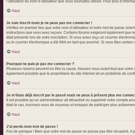
l’utilisation du nom d’utilisateur que vous souhaitez utiliser. Pour plus d’inform
Haut
Je suis inscrit mais je ne peux pas me connecter !
Vérifiez en premier lieu que votre nom d’utilisateur et votre mot de passe soien
instructions que vous avez reçues. Certains forums exigeront également que les 
était présente lors de votre inscription. Si vous aviez reçu un courrier électr
ou le courrier électronique a été filtré en tant que pourriel. Si vous êtes certa
Haut
Pourquoi ne puis-je pas me connecter ?
Plusieurs raisons peuvent en être la cause. Assurez-vous avant tout que votre no
également possible que le propriétaire du site internet ait un problème de config
Haut
Je m’étais déjà inscrit par le passé mais ne peux à présent plus me connec
Il est possible qu’un administrateur ait désactivé ou supprimé votre compte pou
était le cas, inscrivez-vous de nouveau et essayez de participer plus activeme
Haut
J’ai perdu mon mot de passe !
Pas de panique ! Bien que votre mot de passe ne puisse pas être récupéré, il pe