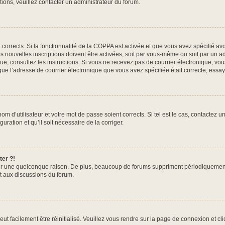
ations, veuillez contacter un administrateur du forum.
t corrects. Si la fonctionnalité de la COPPA est activée et que vous avez spécifié a
nouvelles inscriptions doivent être activées, soit par vous-même ou soit par un adm
onique, consultez les instructions. Si vous ne recevez pas de courrier électronique,
in que l’adresse de courrier électronique que vous avez spécifiée était correcte, ess
m d’utilisateur et votre mot de passe soient corrects. Si tel est le cas, contactez u
uration et qu’il soit nécessaire de la corriger.
ter ?!
r une quelconque raison. De plus, beaucoup de forums suppriment périodiquement les 
nt aux discussions du forum.
ut facilement être réinitialisé. Veuillez vous rendre sur la page de connexion et cl