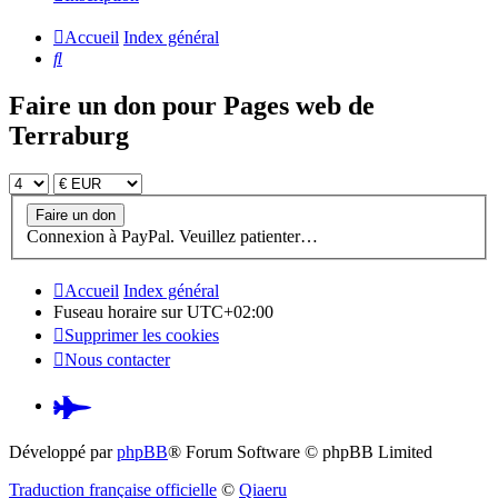
Accueil
Index général
Rechercher
Faire un don pour Pages web de
Terraburg
Connexion à PayPal. Veuillez patienter…
Accueil
Index général
Fuseau horaire sur
UTC+02:00
Supprimer les cookies
Nous contacter
Pardus.at
(S’ouvre
Développé par
phpBB
® Forum Software © phpBB Limited
dans
Traduction française officielle
©
Qiaeru