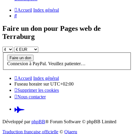
Accueil
Index général
Rechercher
Faire un don pour Pages web de
Terraburg
Connexion à PayPal. Veuillez patienter…
Accueil
Index général
Fuseau horaire sur
UTC+02:00
Supprimer les cookies
Nous contacter
Pardus.at
(S’ouvre
Développé par
phpBB
® Forum Software © phpBB Limited
dans
Traduction française officielle
©
Qiaeru