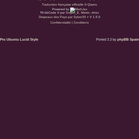
a
Traduction française officielle
©
Qiaeru
Powered by
r
FA bbCode ©
par
Sniper_E
,
Martin
,
dmzx
Drapeaux des Pays par Sylver35
» V 1.5.0
Confidentialité
|
Conditions
d
u
Pro Ubuntu Lucid Style
Ported 3.3 by
phpBB Spain
s
.
a
t
(
S
’
o