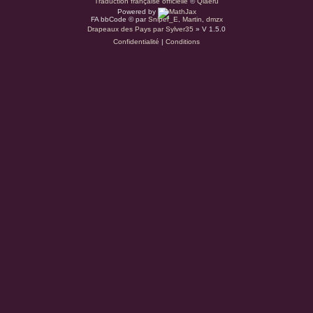
Traduction française officielle
©
Qiaeru
Powered by
r
FA bbCode ©
par
Sniper_E
,
Martin
,
dmzx
Drapeaux des Pays par Sylver35
» V 1.5.0
Confidentialité
|
Conditions
d
u
s
.
a
t
(
S
’
o