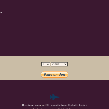
re
P
Développé par
phpBB
® Forum Software © phpBB Limited
a