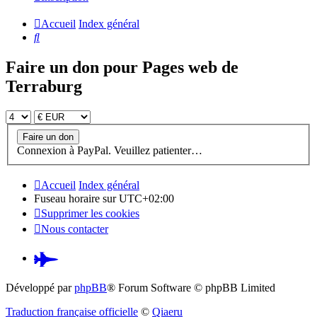
Accueil
Index général
Rechercher
Faire un don pour Pages web de
Terraburg
Connexion à PayPal. Veuillez patienter…
Accueil
Index général
Fuseau horaire sur
UTC+02:00
Supprimer les cookies
Nous contacter
Pardus.at
(S’ouvre
Développé par
phpBB
® Forum Software © phpBB Limited
dans
Traduction française officielle
©
Qiaeru